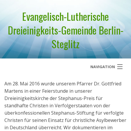
Evangelisch-Lutherische
Dreieinigkeits-Gemeinde Berlin-
Steglitz
NAVIGATION
Startseite
Am 28. Mai 2016 wurde unserem Pfarrer Dr. Gottfried
Martens in einer Feierstunde in unserer
Über uns
Dreieinigkeitskirche der Stephanus-Preis für
standhafte Christen in Verfolgerstaaten von der
Geistliches Wort
überkonfessionellen Stephanus-Stiftung für verfolgte
Christen für seinen Einsatz für christliche Asylbewerber
Termine
in Deutschland überreicht. Wir dokumentieren im