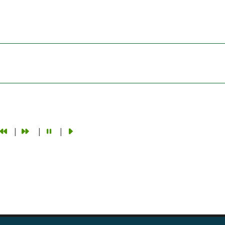
|
|
|