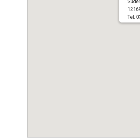
Süden
12169
Tel. 