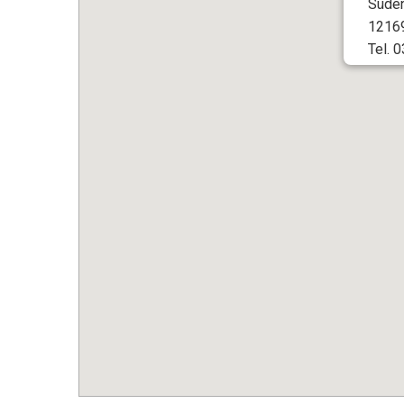
Süden
12169
Tel. 