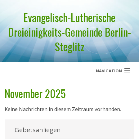
Evangelisch-Lutherische
Dreieinigkeits-Gemeinde Berlin-
Steglitz
NAVIGATION
Startseite
November 2025
Über uns
Keine Nachrichten in diesem Zeitraum vorhanden.
Geistliches Wort
Termine
Gebetsanliegen