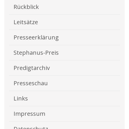
Aktuelles
Rückblick
Kontakt
Leitsätze
English
Presseerklärung
Stephanus-Preis
Predigtarchiv
Presseschau
Links
Impressum
Datenschutz