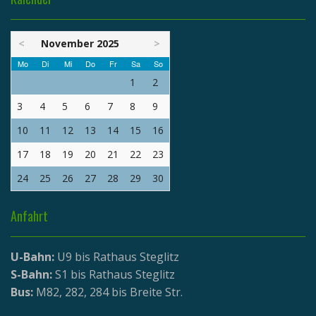
<
November 2025
>
Mo
Di
Mi
Do
Fr
Sa
So
1
2
3
4
5
6
7
8
9
10
11
12
13
14
15
16
17
18
19
20
21
22
23
24
25
26
27
28
29
30
Anfahrt
U-Bahn:
U9 bis Rathaus Steglitz
S-Bahn:
S1 bis Rathaus Steglitz
Bus:
M82, 282, 284 bis Breite Str.