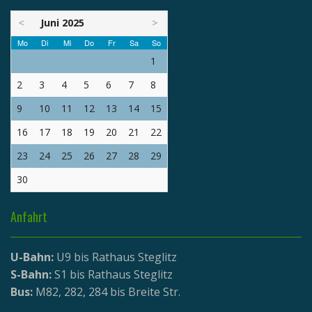
<
Juni 2025
>
Mo
Di
Mi
Do
Fr
Sa
So
1
2
3
4
5
6
7
8
9
10
11
12
13
14
15
16
17
18
19
20
21
22
23
24
25
26
27
28
29
30
Anfahrt
U-Bahn:
U9 bis Rathaus Steglitz
S-Bahn:
S1 bis Rathaus Steglitz
Bus:
M82, 282, 284 bis Breite Str.