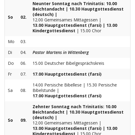
Neunter Sonntag nach Trinitatis: 10.00
Aktuelles
Beichtandacht | 10.30 Hauptgottesdienst
(deutsch) |
So
02.
Kontakt
12.00 Gemeinsames Mittagessen |
13.00 Hauptgottesdienst (farsi) | 13.00
Kindergottesdienst
| 15.00 Chor
English
Mo
03.
Di
04.
Pastor Martens in Wittenberg
Do
06.
15.00 Deutscher Bibelgesprächskreis
Fr
07.
17.00 Hauptgottesdienst (farsi)
14.00 Persische Bibellese | 15.30 Persische
Sa
08.
Bibelstunde |
17.00 Hauptgottesdienst (farsi)
Zehnter Sonntag nach Trinitatis: 10.00
Beichtandacht | 10.30 Hauptgottesdienst
(deutsch) |
So
09.
12.00 Gemeinsames Mittagessen |
13.00 Hauptgottesdienst (farsi) | 13.00
Kindergottesdienst
| 15.00 Chor