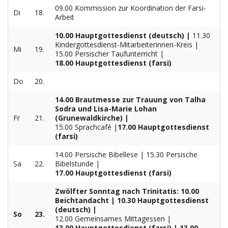
09.00 Kommission zur Koordination der Farsi-
Di
18.
Arbeit
10.00 Hauptgottesdienst (deutsch) |
11.30
Kindergottesdienst-Mitarbeiterinnen-Kreis |
Mi
19.
15.00 Persischer Taufunterricht |
18.00 Hauptgottesdienst (farsi)
Do
20.
14.00 Brautmesse zur Trauung von Talha
Sodra und Lisa-Marie Lohan
Fr
21.
(Grunewaldkirche) |
15.00 Sprachcafé |
17.00 Hauptgottesdienst
(farsi)
14.00 Persische Bibellese | 15.30 Persische
Sa
22.
Bibelstunde |
17.00 Hauptgottesdienst (farsi)
Zwölfter Sonntag nach Trinitatis: 10.00
Beichtandacht | 10.30 Hauptgottesdienst
(deutsch) |
So
23.
12.00 Gemeinsames Mittagessen |
13.00 Hauptgottesdienst (farsi) | 13.00