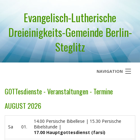
Evangelisch-Lutherische
Dreieinigkeits-Gemeinde Berlin-
Steglitz
NAVIGATION
Startseite
GOTTesdienste - Veranstaltungen - Termine
Über uns
AUGUST 2026
Geistliches Wort
14.00 Persische Bibellese | 15.30 Persische
Sa
01.
Bibelstunde |
Termine
17.00 Hauptgottesdienst (farsi)