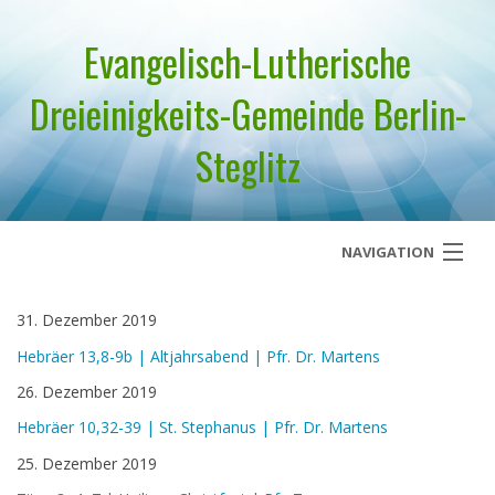
Evangelisch-Lutherische
Dreieinigkeits-Gemeinde Berlin-
Steglitz
NAVIGATION
Startseite
31. Dezember 2019
Über uns
Hebräer 13,8-9b | Altjahrsabend | Pfr. Dr. Martens
26. Dezember 2019
Geistliches Wort
Hebräer 10,32-39 | St. Stephanus | Pfr. Dr. Martens
Termine
25. Dezember 2019